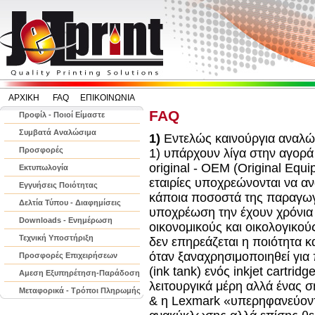
ΑΡΧΙΚΗ
FAQ
ΕΠΙΚΟΙΝΩΝΙΑ
FAQ
Προφίλ - Ποιοί Είμαστε
Συμβατά Αναλώσιμα
1)
Εντελώς καινούργια αναλώσ
Προσφορές
1) υπάρχουν λίγα στην αγορά δ
original - ΟΕΜ (Original Equ
Εκτυπωλογία
εταιρίες υποχρεώνονται να 
Εγγυήσεις Ποιότητας
κάποια ποσοστά της παραγωγ
Δελτία Τύπου - Διαφημίσεις
υποχρέωση την έχουν χρόνια 
Downloads - Ενημέρωση
οικονομικούς και οικολογικού
Τεχνική Υποστήριξη
δεν επηρεάζεται η ποιότητα 
όταν ξαναχρησιμοποιηθεί για 
Προσφορές Επιχειρήσεων
(ink tank) ενός inkjet cartrid
Αμεση Εξυπηρέτηση-Παράδοση
λειτουργικά μέρη αλλά ένας 
Μεταφορικά - Τρόποι Πληρωμής
& η Lexmark «υπερηφανεύοντα