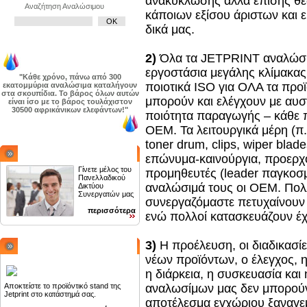
ανακύκλωσης αλλά επίσης θεω
Αναζήτηση Αναλώσιμου
κάποιων εξίσου άριστων και
δικά μας.
2)
Όλα τα JETPRINT αναλώσιμ
εργοστάσια μεγάλης κλίμακας
"Κάθε χρόνο, πάνω από 300
ποιοτικά ISO για ΟΛΑ τα προϊ
εκατομμύρια αναλώσιμα καταλήγουν
στα σκουπίδια. Το βάρος όλων αυτών
μπορούν και ελέγχουν με αυσ
είναι ίσο με το βάρος τουλάχιστον
30500 αφρικάνικων ελεφάντων!"
ποιότητα παραγωγής – κάθε 
ΟΕΜ. Τα λειτουργικά μέρη (π.χ
toner drum, clips, wiper blad
ΓΙΝΕΤΕ ΣΥΝΕΡΓΑΤΗΣ
επώνυμα-καινούργια, προερχό
Γίνετε μέλος του
προμηθευτές (leader παγκοσμί
Πανελλαδικού
αναλώσιμά τους οι ΟΕΜ. Πολ
Δικτύου
Συνεργατών μας
συνεργαζόμαστε πετυχαίνουν
περισσότερα
ενώ πολλοί κατασκευάζουν έχ
3)
Η προέλευση, οι διαδικασί
SHOP IN SHOP
νέων προϊόντων, ο έλεγχος, 
η διάρκεια, η συσκευασία και
αναλωσίμων μας δεν μπορούν
Αποκτείστε το προϊόντικό stand της
Jetprint στο κατάστημά σας.
αποτέλεσμα εγχώριου ξαναγεμ