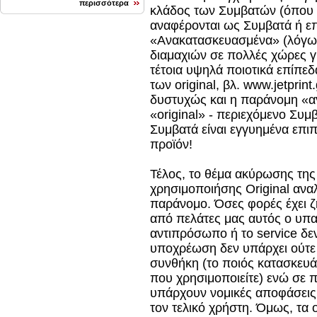
περισσότερα
κλάδος των Συμβατών (όπου ε
αναφέρονται ως Συμβατά ή ε
«Ανακατασκευασμένα» (λόγω
διαμαχιών σε πολλές χώρες γι
τέτοια υψηλά ποιοτικά επίπεδ
των original, βλ. www.jetprint
δυστυχώς και η παράνομη «αγ
«original» - περιεχόμενο Συμβ
Συμβατά είναι εγγυημένα επιπέ
προϊόν!
Τέλος, το θέμα ακύρωσης τη
χρησιμοποιήσης Original ανα
παράνομο. Όσες φορές έχει 
από πελάτες μας αυτός ο υπα
αντιπρόσωπο ή το service δεν 
υποχρέωση δεν υπάρχει ούτε 
συνθήκη (το ποιός κατασκευά
που χρησιμοποιείτε) ενώ σε 
υπάρχουν νομικές αποφάσεις
τον τελικό χρήστη. Όμως, τα 