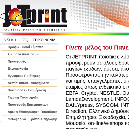
ΑΡΧΙΚΗ
FAQ
ΕΠΙΚΟΙΝΩΝΙΑ
Γίνετε μέλος του Παν
Προφίλ - Ποιοί Είμαστε
Συμβατά Αναλώσιμα
Οι JETPRINT ποιοτικές λύ
Προσφορές
προσφέρουν σε όλους δρασ
παγίων εξόδων, άμεσα, άκο
Εκτυπωλογία
Προσφέροντας την καλύτερ
Εγγυήσεις Ποιότητας
και τιμής, επαγγελματίες, μ
Δελτία Τύπου - Διαφημίσεις
εταιρίες όπως ενδεικτικά
Downloads - Ενημέρωση
ΕΒΓΑ, Crypto, NESTLE, Θ
Τεχνική Υποστήριξη
LamdaDevelopment, INF
DAILYpress, SYSCOM, ΙΝ
Προσφορές Επιχειρήσεων
Direction, Ελληνικό Δημόσι
Αμεση Εξυπηρέτηση-Παράδοση
Επιμελητήρια, Ξενοδοχεία, 
Μεταφορικά - Τρόποι Πληρωμής
Μουσεία, on-line/e-shops κ