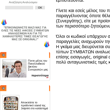
εμπιστεύονται.
Αναζήτηση Αναλώσιμου
Γίνετε και εσείς μέλος του
παραγγέλνοντας όποτε θέλε
(Συνεργάτης), είτε με προϊο
των περισσότερο ζητούμεν
"ΕΠΙΚΟΙΝΩΝΗΣΤΕ ΜΑΖΙ ΜΑΣ ΓΙΑ
ΟΛΕΣ ΤΙΣ ΝΕΕΣ ΑΦΙΞΕΙΣ ΣΥΜΒΑΤΩΝ
ΑΝΑΛΩΣΙΜΩΝ ΚΑΙ ΓΙΑ ΤΙΣ
Όλοι οι κωδικοί υπάρχουν σ
ΧΑΜΗΛΟΤΕΡΕΣ ΤΙΜΕΣ ΕΙΣΑΓΩΓΗΣ
ΜΑΣ ΣΕ ORIGINAL!"
παραγγελίες αναχωρούν την
Η γκάμα μας διευρύνεται σ
τύπων ΣΥΜΒΑΤΩΝ αναλωσίμω
ΓΙΝΕΤΕ ΣΥΝΕΡΓΑΤΗΣ
επίσης εισαγωγές, origina
Γίνετε μέλος του
πολύ ανταγωνιστικές τιμές 
Πανελλαδικού
Δικτύου
Συνεργατών μας
περισσότερα
SHOP IN SHOP
Αποκτείστε το
προϊόντικό stand της
Jetprint στο κατάστημά