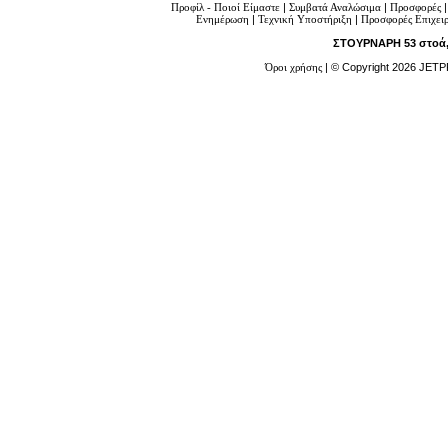
Προφίλ - Ποιοί Είμαστε
|
Συμβατά Αναλώσιμα
|
Προσφορές
Ενημέρωση
|
Τεχνική Υποστήριξη
|
Προσφορές Επιχει
ΣΤΟΥΡΝΑΡΗ 53 στοά, 
Όροι χρήσης
| © Copyright 2026 JETP