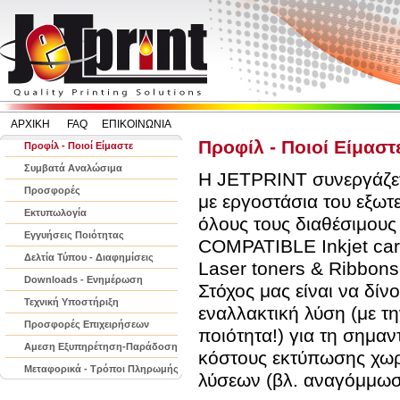
ΑΡΧΙΚΗ
FAQ
ΕΠΙΚΟΙΝΩΝΙΑ
Προφίλ - Ποιοί Είμαστ
Προφίλ - Ποιοί Είμαστε
Συμβατά Αναλώσιμα
Η
JETPRINT
συνεργάζε
Προσφορές
με εργοστάσια του εξωτε
Εκτυπωλογία
όλους τους διαθέσιμους
Εγγυήσεις Ποιότητας
COMPATIBLE
Inkj
et
car
Δελτία Τύπου - Διαφημίσεις
Laser
toners
&
Ribbons
Downloads - Ενημέρωση
Στόχος μας είναι να δίν
Τεχνική Υποστήριξη
εναλλακτική λύση (με την
Προσφορές Επιχειρήσεων
ποιότητα!) για τη σημαν
Αμεση Εξυπηρέτηση-Παράδοση
κόστους εκτύπωσης χωρ
Μεταφορικά - Τρόποι Πληρωμής
λύσεων (βλ. αναγόμμωση