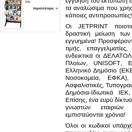
εγγύηση του εκτυπωτή δ
σας.
τα αναλώσιμα που χρησ
περισσότερα
κάποιες αντιπροσωπίες!
Οι
JETPRINT
ποιοτ
δραστική μείωση των
εγγυημένα! Προσφέρον
τιμής
, επαγγελματίες
ενδεικτικά οι ΔΕΛΑΤΟ
Πλοίων,
UNISOFT
, 
Ελληνικό Δημόσιο (ΕΚΕ
Νοσοκομεία, ΕΦΚΑ),
Ασφαλιστικές, Τυπογραφ
Δημόσια-Ιδιωτικά ΙΕΚ
Επίσης, ένα ευρύ δίκτ
γνωστών εταιριών 
εμπιστεύονται χρόνια!
Όλοι οι κωδικοί υπάρχο