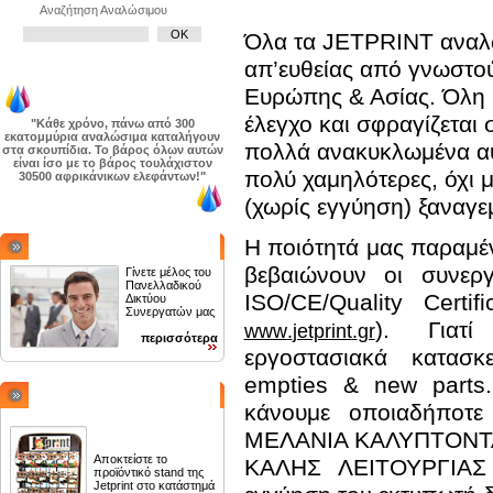
Αναζήτηση Αναλώσιμου
Όλα τα
JETPRINT
αναλ
απ’ευθείας από γνωστο
Ευρώπης & Ασίας. Όλη 
έλεγχο και σφραγίζεται 
"Κάθε χρόνο, πάνω από 300
εκατομμύρια αναλώσιμα καταλήγουν
πολλά ανακυκλωμένα αυθε
στα σκουπίδια. Το βάρος όλων αυτών
είναι ίσο με το βάρος τουλάχιστον
πολύ χαμηλότερες, όχι
30500 αφρικάνικων ελεφάντων!"
(χωρίς εγγύηση) ξαναγε
Η ποιότητά μας παραμέ
ΓΙΝΕΤΕ ΣΥΝΕΡΓΑΤΗΣ
βεβαιώνουν οι συνερ
Γίνετε μέλος του
Πανελλαδικού
ISO
/
CE
/
Quality
Certifi
Δικτύου
Συνεργατών μας
). Γιατί 
www
.
jetprint
.
gr
περισσότερα
εργοστασιακά κατασ
empties
&
new
parts
SHOP IN SHOP
κάνουμε οποιαδήποτ
ΜΕΛΑΝΙΑ ΚΑΛΥΠΤΟΝΤΑ
Αποκτείστε το
ΚΑΛΗΣ ΛΕΙΤΟΥΡΓΙΑΣ
προϊόντικό stand της
Jetprint στο κατάστημά