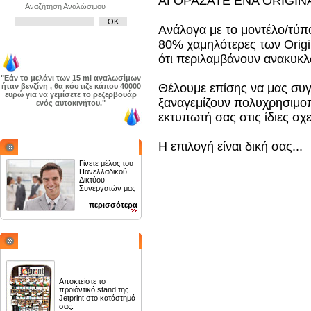
ΑΓΟΡΑΖΑΤΕ ΕΝΑ ORIGINA
Αναζήτηση Αναλώσιμου
Ανάλογα με το μοντέλο/τύπο
80% χαμηλότερες των Origi
ότι περιλαμβάνουν ανακυκλ
"Εάν το μελάνι των 15 ml αναλωσίμων
Θέλουμε επίσης να μας συ
ήταν βενζίνη , θα κόστιζε κάπου 40000
ευρώ για να γεμίσετε το ρεζερβουάρ
ξαναγεμίζουν πολυχρησιμοπο
ενός αυτοκινήτου."
εκτυπωτή σας στις ίδιες σχε
Η επιλογή είναι δική σας...
ΓΙΝΕΤΕ ΣΥΝΕΡΓΑΤΗΣ
Γίνετε μέλος του
Πανελλαδικού
Δικτύου
Συνεργατών μας
περισσότερα
SHOP IN SHOP
Αποκτείστε το
προϊόντικό stand της
Jetprint στο κατάστημά
σας.